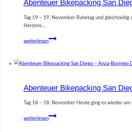
Abenteuer Bikepacking San Die
Borrego
Desert
SP
Tag 19 – 19. November Ruhetag und gleichzeitig d
–
Herzens…
Palm
Abenteuer
Springs
weiterlesen
Bikepacking
–
San
Tag
Diego
20
–
Anza-
Abenteuer Bikepacking San Die
Borrego
Desert
SP
Tag 18 – 18. November Heute ging es wieder um 8 
–
Abenteuer
Palm
weiterlesen
Bikepacking
Springs
San