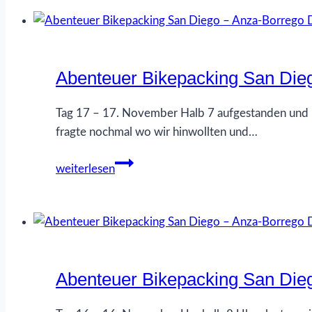
–
Diego
Tag
–
19
Anza-
Abenteuer Bikepacking San Die
Borrego
Desert
SP
Tag 17 – 17. November Halb 7 aufgestanden und K
–
fragte nochmal wo wir hinwollten und…
Palm
Abenteuer
Springs
weiterlesen
Bikepacking
–
San
Tag
Diego
18
–
Anza-
Abenteuer Bikepacking San Die
Borrego
Desert