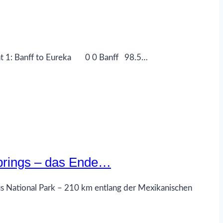
nt 1: Banff to Eureka 0 0 Banff 98.5…
prings – das Ende…
us National Park – 210 km entlang der Mexikanischen