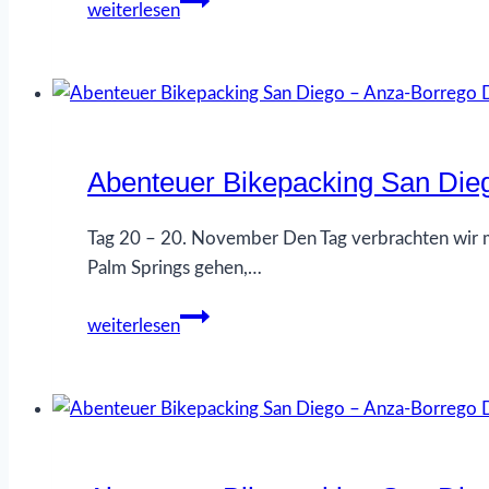
weiterlesen
Bikepacking
San
Diego
–
Anza-
Abenteuer Bikepacking San Die
Borrego
Desert
SP
Tag 20 – 20. November Den Tag verbrachten wir m
–
Palm Springs gehen,…
Palm
Abenteuer
Springs
weiterlesen
Bikepacking
–
San
das
Diego
Ende…
–
Anza-