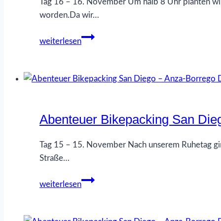
SP
Tag 16 – 16. November Um halb 8 Uhr planten wir
–
worden.Da wir…
Palm
Abenteuer
Springs
weiterlesen
Bikepacking
–
San
Tag
Diego
17
–
Anza-
Abenteuer Bikepacking San Die
Borrego
Desert
SP
Tag 15 – 15. November Nach unserem Ruhetag ging 
–
Straße…
Palm
Abenteuer
Springs
weiterlesen
Bikepacking
–
San
Tag
Diego