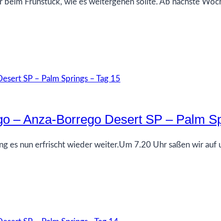
 beim Frühstück, wie es weitergehen sollte. Ab nächste Woc
go – Anza-Borrego Desert SP – Palm Sp
es nun erfrischt wieder weiter.Um 7.20 Uhr saßen wir auf u