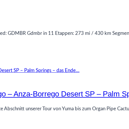
s red: GDMBR Gdmbr in 11 Etappen: 273 mi / 430 km Segme
go – Anza-Borrego Desert SP – Palm S
te Abschnitt unserer Tour von Yuma bis zum Organ Pipe Cact